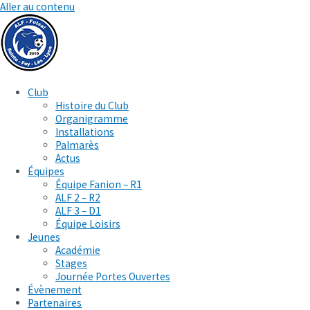
Aller au contenu
Club
Histoire du Club
Organigramme
Installations
Palmarès
Actus
Équipes
Équipe Fanion – R1
ALF 2 – R2
ALF 3 – D1
Équipe Loisirs
Jeunes
Académie
Stages
Journée Portes Ouvertes
Évènement
Partenaires