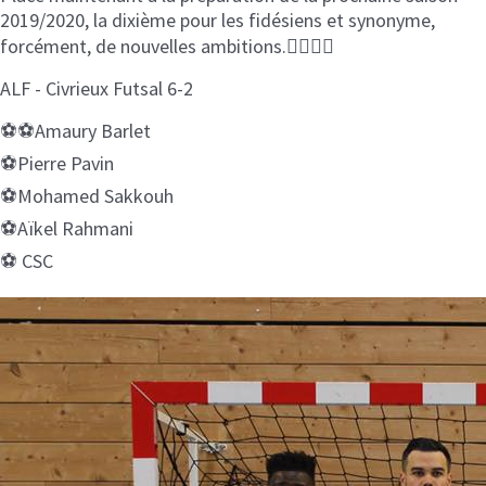
2019/2020, la dixième pour les fidésiens et synonyme,
forcément, de nouvelles ambitions.👍🏼👍🏼
ALF - Civrieux Futsal 6-2
⚽️⚽️Amaury Barlet
⚽️Pierre Pavin
⚽️Mohamed Sakkouh
⚽️Aïkel Rahmani
⚽️ CSC