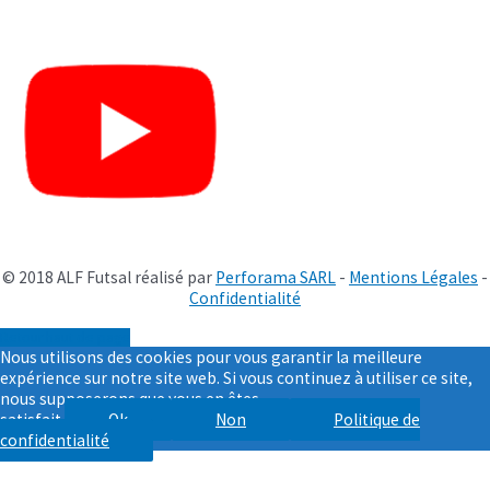
© 2018 ALF Futsal réalisé par
Perforama SARL
-
Mentions Légales
-
Confidentialité
Retour haut de page
Nous utilisons des cookies pour vous garantir la meilleure
expérience sur notre site web. Si vous continuez à utiliser ce site,
nous supposerons que vous en êtes
satisfait.
Ok
Non
Politique de
confidentialité