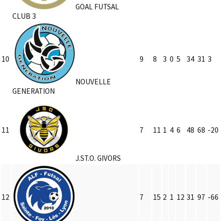
GOAL FUTSAL
CLUB 3
10
9
8
3
0
5
34
31
3
NOUVELLE
GENERATION
11
7
11
1
4
6
48
68
-20
J.ST.O. GIVORS
12
7
15
2
1
12
31
97
-66