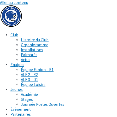
Aller au contenu
Club
Histoire du Club
Organigramme
Installations
Palmarès
Actus
Équipes
Équipe Fanion – R1
ALF 2 – R2
ALF 3 – D1
Équipe Loisirs
Jeunes
Académie
Stages
Journée Portes Ouvertes
Évènement
Partenaires