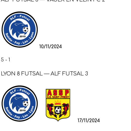
10/11/2024
5
-
1
LYON 8 FUTSAL — ALF FUTSAL 3
17/11/2024