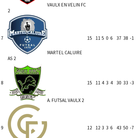
VAULX EN VELIN FC
2
7
15
11
5
0
6
37
38
-1
MARTEL CALUIRE
AS 2
8
15
11
4
3
4
30
33
-3
A. FUTSAL VAULX 2
9
12
12
3
3
6
43
50
-7