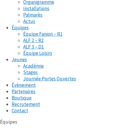
Organigramme
Installations
Palmarès
Actus
Équipes
Équipe Fanion – R1
ALF 2 – R2
ALF 3 – D1
Équipe Loisirs
Jeunes
Académie
Stages
Journée Portes Ouvertes
Évènement
Partenaires
Boutique
Recrutement
Contact
Équipes