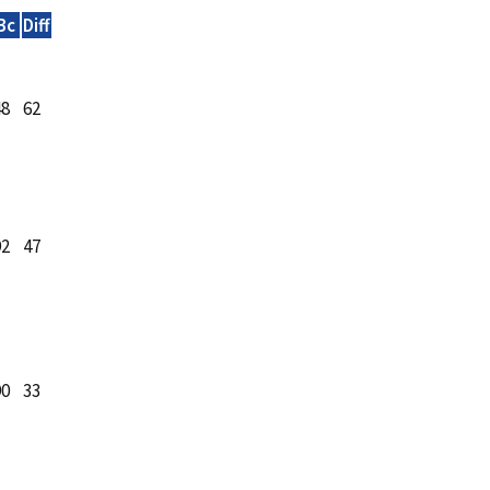
Bc
Diff
48
62
92
47
90
33