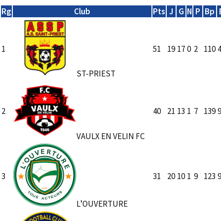
Rg
Club
Pts
J
G
N
P
Bp
1
51
19
17
0
2
110
ST-PRIEST
2
40
21
13
1
7
139
VAULX EN VELIN FC
3
31
20
10
1
9
123
L’OUVERTURE