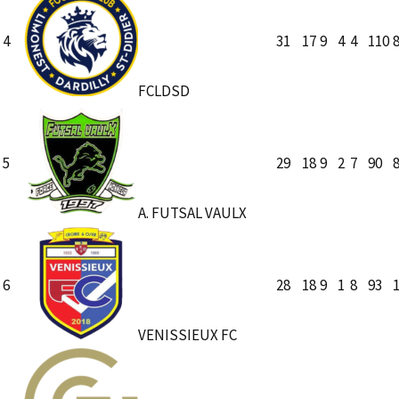
4
31
17
9
4
4
110
FCLDSD
5
29
18
9
2
7
90
A. FUTSAL VAULX
6
28
18
9
1
8
93
VENISSIEUX FC