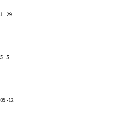
81
29
85
5
105
-12