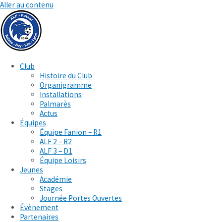
Aller au contenu
Club
Histoire du Club
Organigramme
Installations
Palmarès
Actus
Équipes
Équipe Fanion – R1
ALF 2 – R2
ALF 3 – D1
Équipe Loisirs
Jeunes
Académie
Stages
Journée Portes Ouvertes
Évènement
Partenaires