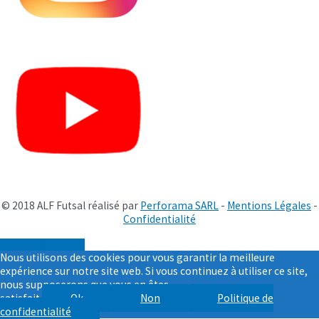
© 2018 ALF Futsal réalisé par
Perforama SARL
-
Mentions Légales
-
Confidentialité
Retour haut de page
Nous utilisons des cookies pour vous garantir la meilleure
expérience sur notre site web. Si vous continuez à utiliser ce site,
nous supposerons que vous en êtes
satisfait.
Ok
Non
Politique de
confidentialité