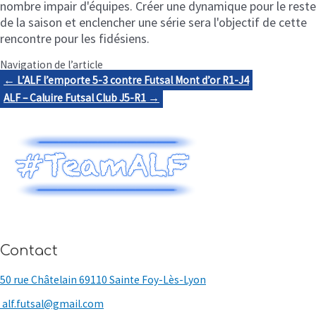
nombre impair d'équipes. Créer une dynamique pour le reste
de la saison et enclencher une série sera l'objectif de cette
rencontre pour les fidésiens.
Navigation de l’article
← L’ALF l’emporte 5-3 contre Futsal Mont d’or R1-J4
ALF – Caluire Futsal Club J5-R1 →
Contact
50 rue Châtelain 69110 Sainte Foy-Lès-Lyon
alf.futsal@gmail.com