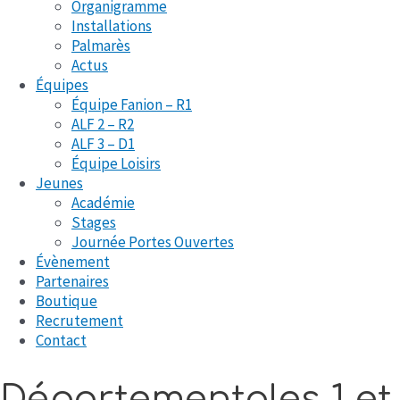
Organigramme
Installations
Palmarès
Actus
Équipes
Équipe Fanion – R1
ALF 2 – R2
ALF 3 – D1
Équipe Loisirs
Jeunes
Académie
Stages
Journée Portes Ouvertes
Évènement
Partenaires
Boutique
Recrutement
Contact
Départementales 1 et 3