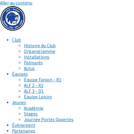
Aller au contenu
Club
Histoire du Club
Organigramme
Installations
Palmarès
Actus
Équipes
Équipe Fanion – R1
ALF 2 – R2
ALF 3 – D1
Équipe Loisirs
Jeunes
Académie
Stages
Journée Portes Ouvertes
Évènement
Partenaires